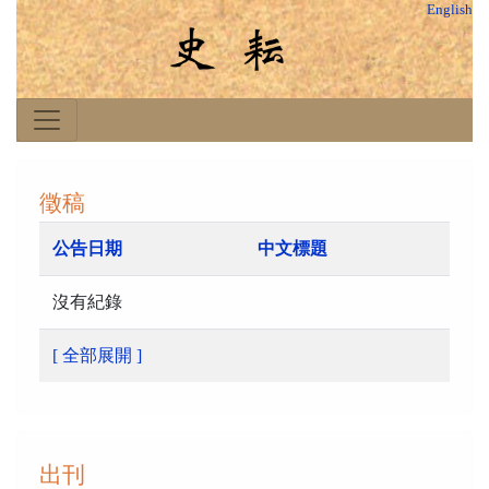
English
徵稿
公告日期
中文標題
沒有紀錄
[ 全部展開 ]
出刊