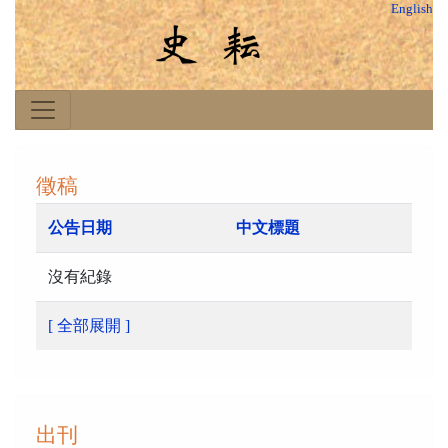
English
徵稿
公告日期
中文標題
沒有紀錄
[ 全部展開 ]
出刊