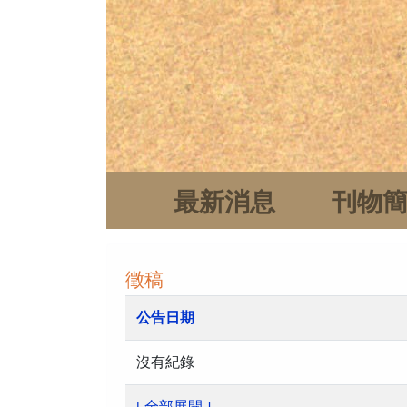
最新消息
刊物
徵稿
公告日期
沒有紀錄
[ 全部展開 ]