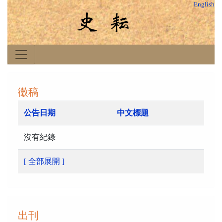
English
徵稿
公告日期
中文標題
沒有紀錄
[ 全部展開 ]
出刊