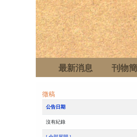
最新消息
刊物
徵稿
公告日期
沒有紀錄
[ 全部展開 ]