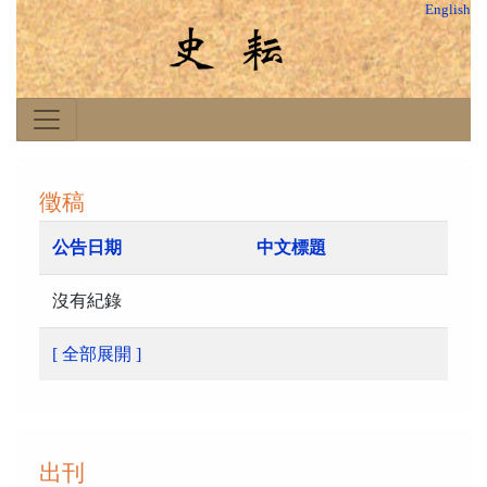
English
徵稿
公告日期
中文標題
沒有紀錄
[ 全部展開 ]
出刊