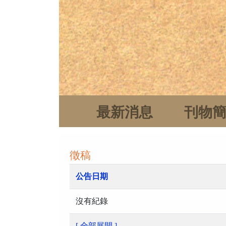
最新消息
刊物
徵稿
公告日期
沒有紀錄
[ 全部展開 ]