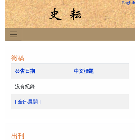
English
徵稿
公告日期
中文標題
沒有紀錄
[ 全部展開 ]
出刊