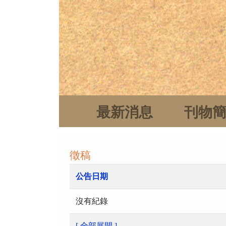
最新消息
刊物
徵稿
公告日期
沒有紀錄
[ 全部展開 ]