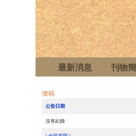
最新消息
刊物
徵稿
公告日期
沒有紀錄
[ 全部展開 ]