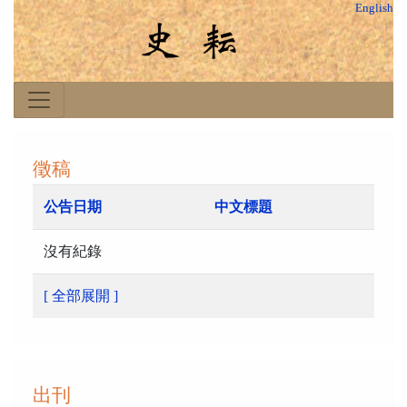
English
徵稿
公告日期
中文標題
沒有紀錄
[ 全部展開 ]
出刊