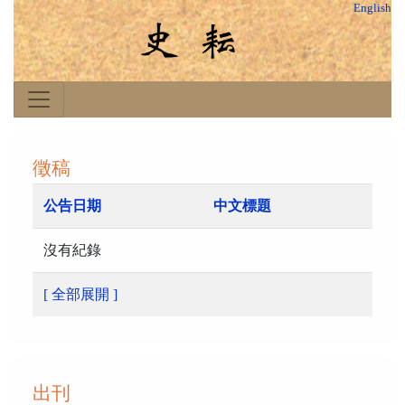
English
徵稿
公告日期
中文標題
沒有紀錄
[ 全部展開 ]
出刊