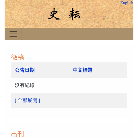
English
徵稿
公告日期
中文標題
沒有紀錄
[ 全部展開 ]
出刊