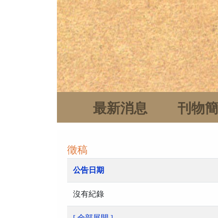
最新消息
刊物
徵稿
公告日期
沒有紀錄
[ 全部展開 ]