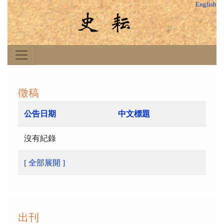
English
徵稿
公告日期
中文標題
沒有紀錄
[ 全部展開 ]
出刊