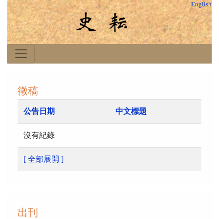
English
徵稿
公告日期
中文標題
沒有紀錄
[ 全部展開 ]
出刊