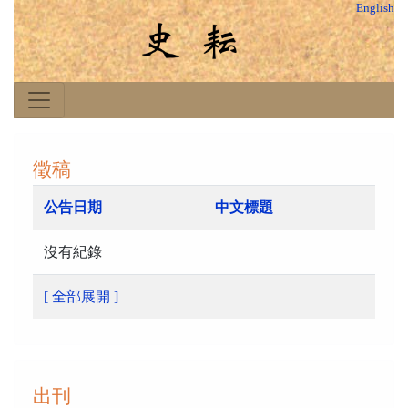
English
徵稿
公告日期
中文標題
沒有紀錄
[ 全部展開 ]
出刊