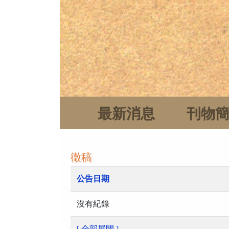
最新消息
刊物
徵稿
公告日期
沒有紀錄
[ 全部展開 ]