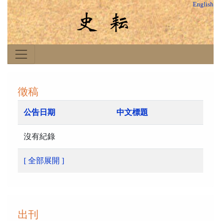
English
徵稿
公告日期
中文標題
沒有紀錄
[ 全部展開 ]
出刊