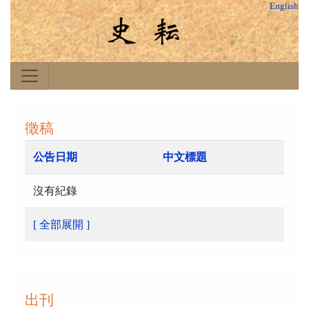
English
徵稿
公告日期
中文標題
沒有紀錄
[ 全部展開 ]
出刊