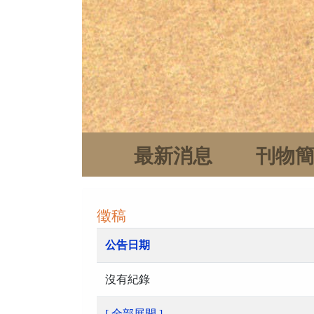
最新消息
刊物
徵稿
公告日期
沒有紀錄
[ 全部展開 ]