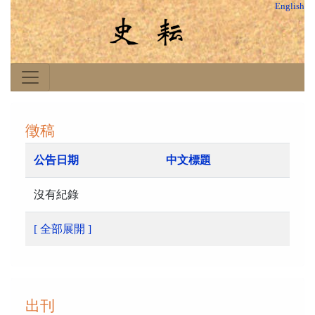
English
徵稿
公告日期
中文標題
沒有紀錄
[ 全部展開 ]
出刊