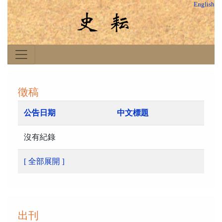
English
徵稿
公告日期
中文標題
沒有紀錄
[ 全部展開 ]
出刊