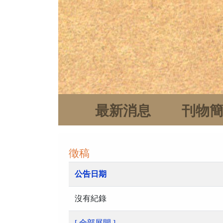
最新消息
刊物
徵稿
公告日期
沒有紀錄
[ 全部展開 ]