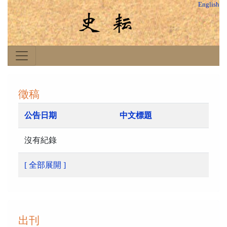
English
徵稿
公告日期
中文標題
沒有紀錄
[ 全部展開 ]
出刊