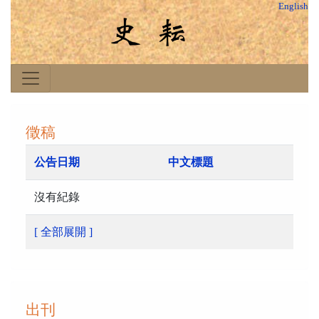
English
徵稿
公告日期
中文標題
沒有紀錄
[ 全部展開 ]
出刊