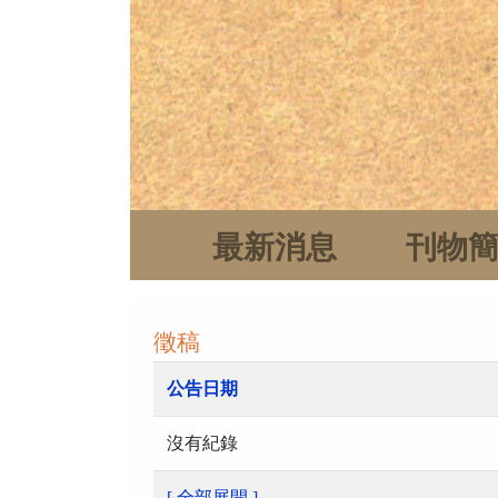
最新消息
刊物
徵稿
公告日期
沒有紀錄
[ 全部展開 ]