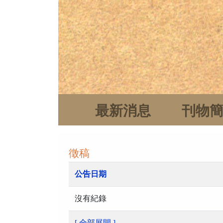
最新消息
刊物
徵稿
公告日期
沒有紀錄
[ 全部展開 ]