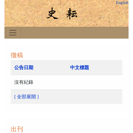
English
徵稿
公告日期
中文標題
沒有紀錄
[ 全部展開 ]
出刊