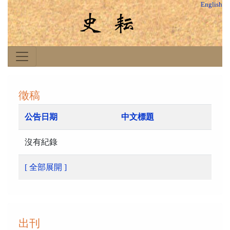
English
徵稿
公告日期
中文標題
沒有紀錄
[ 全部展開 ]
出刊