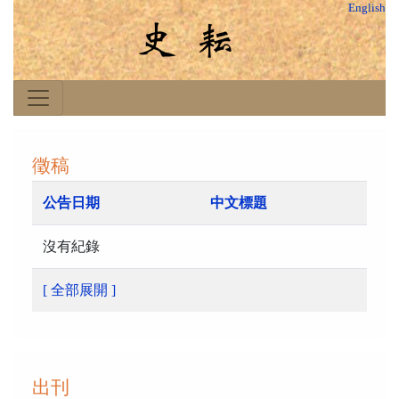
English
徵稿
公告日期
中文標題
沒有紀錄
[ 全部展開 ]
出刊