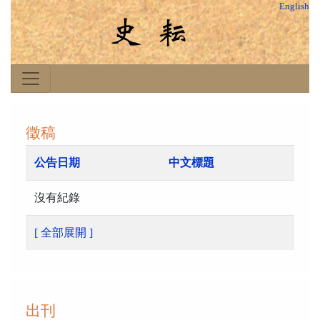
English
徵稿
公告日期
中文標題
沒有紀錄
[ 全部展開 ]
出刊