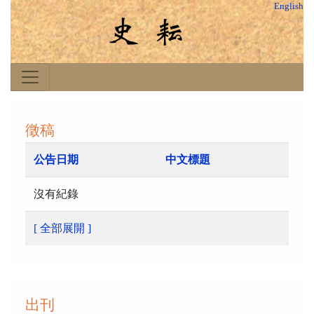
English
徵稿
公告日期
中文標題
沒有紀錄
[ 全部展開 ]
出刊