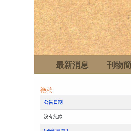
最新消息
刊物
徵稿
公告日期
沒有紀錄
[ 全部展開 ]