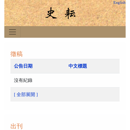
English
徵稿
公告日期
中文標題
沒有紀錄
[ 全部展開 ]
出刊