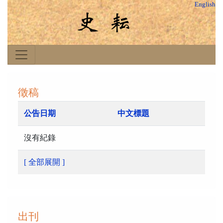
English
徵稿
公告日期
中文標題
沒有紀錄
[ 全部展開 ]
出刊