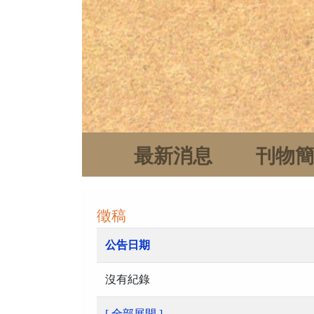
最新消息
刊物
徵稿
公告日期
沒有紀錄
[ 全部展開 ]