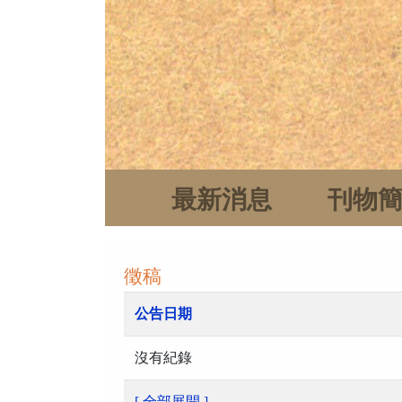
最新消息
刊物
徵稿
公告日期
沒有紀錄
[ 全部展開 ]