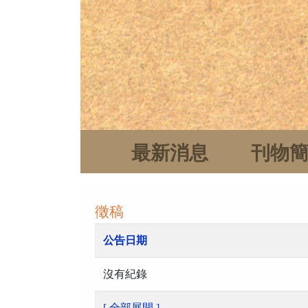
最新消息
刊物
徵稿
公告日期
沒有紀錄
[ 全部展開 ]