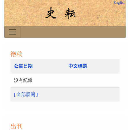
English
徵稿
公告日期
中文標題
沒有紀錄
[ 全部展開 ]
出刊