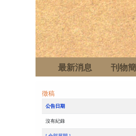
最新消息
刊物
徵稿
公告日期
沒有紀錄
[ 全部展開 ]