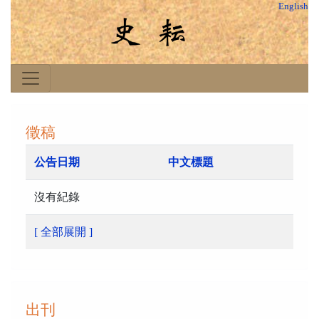
English
徵稿
公告日期
中文標題
沒有紀錄
[ 全部展開 ]
出刊