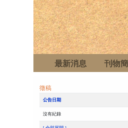
最新消息
刊物
徵稿
公告日期
沒有紀錄
[ 全部展開 ]