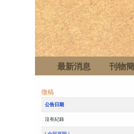
最新消息
刊物
徵稿
公告日期
沒有紀錄
[ 全部展開 ]