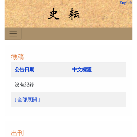
English
徵稿
公告日期
中文標題
沒有紀錄
[ 全部展開 ]
出刊