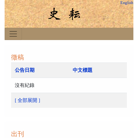
English
徵稿
公告日期
中文標題
沒有紀錄
[ 全部展開 ]
出刊