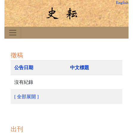
English
徵稿
公告日期
中文標題
沒有紀錄
[ 全部展開 ]
出刊