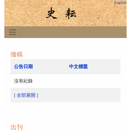
English
徵稿
公告日期
中文標題
沒有紀錄
[ 全部展開 ]
出刊