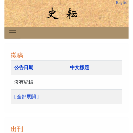
English
徵稿
公告日期
中文標題
沒有紀錄
[ 全部展開 ]
出刊