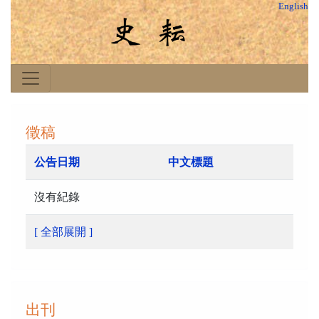
English
徵稿
公告日期
中文標題
沒有紀錄
[ 全部展開 ]
出刊